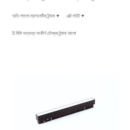
অতি-পাতলা ম্যাগনেটিক ট্র্যাক
বেল্ট লাইট
5 মিমি অত্যন্ত সংকীর্ণ চৌম্বক ট্র্যাক আলো