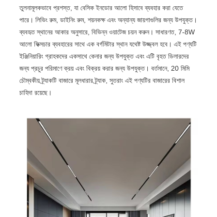
তুলনামূলকভাবে প্রশস্ত, যা বেসিক ইনডোর আলো হিসাবে ব্যবহার করা যেতে
পারে। লিভিং রুম, ডাইনিং রুম, শয়নকক্ষ এবং অন্যান্য জায়গাগুলির জন্য উপযুক্ত।
ব্যবহৃত স্থানের আকার অনুসারে, বিভিন্ন ওয়াটেজ চয়ন করুন। সাধারণত, 7-8W
আলো ফিক্সচার ব্যবহারের সাথে এক বর্গমিটার স্থান যথেষ্ট উজ্জ্বল হবে। এই পণ্যটি
ইঞ্জিনিয়ারিং গ্রাহকদের একসাথে কেনার জন্য উপযুক্ত এবং এটি বৃহত ডিলারদের
জন্য প্রচুর পরিমাণে ক্রয় এবং বিক্রয় করার জন্য উপযুক্ত। বর্তমানে, 20 মিমি
চৌম্বকীয় ট্র্যাকটি বাজারে মূলধারার ট্র্যাক, সুতরাং এই পণ্যটির বাজারের বিশাল
চাহিদা রয়েছে।