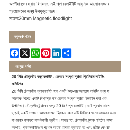
অংশীদারদের দ্বারা বিশ্বস্ত, এই প্লাবনলাইটটি আধুনিক আলোকসজ্জার
প্রয়োজনের জন্য উপযুক্ত পছন্দ।
মডেল:20mm Magnetic floodlight
অনুসন্ধান পাঠান
Facebook
X
WhatsApp
Pinterest
LinkedIn
Share
পণ্যের বর্ণনা
20 মিমি চৌম্বকীয় বন্যারলাইট - জেআর সংস্থা দ্বারা প্রিমিয়াম লাইটিং
সলিউশন
20 মিমি চৌম্বকীয় প্লাবনলাইট হ'ল একটি উচ্চ-পারফরম্যান্স লাইটিং পণ্য যা
আলোক শিল্পের একটি বিশ্বস্ত নাম জেআর সংস্থা দ্বারা ডিজাইন করা এবং
উত্পাদিত। চৌম্বকীয় ট্র্যাকের জন্য 20 মিমি প্লাবনলাইট। এটি প্রধান আলো
ছাড়াই একটি সাধারণ আলোকসজ্জা ফিক্সচার এবং এটি লিনিয়ার আলোকসজ্জার জন্য
সাধারণত ব্যবহৃত সমর্থনকারী প্রদীপ। সাধারণত, চৌম্বকীয় ট্র্যাক লাইটের সজ্জা
নকশায়, প্লাবনলাইটগুলি প্রধান আলো হিসাবে ব্যবহৃত হয় এবং মরীচি কোণটি