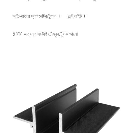
অতি-পাতলা ম্যাগনেটিক ট্র্যাক
বেল্ট লাইট
5 মিমি অত্যন্ত সংকীর্ণ চৌম্বক ট্র্যাক আলো