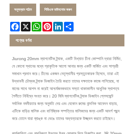
অনুসন্ধান পাঠান
পিডিএফ ডাউনলোড করুন
Facebook
X
WhatsApp
Pinterest
LinkedIn
Share
পণ্যের বর্ণনা
Jiurong 20mm ম্যাগনেটিক ট্র্যাক, একটি বিখ্যাত চীনা কোম্পানি দ্বারা নির্মিত,
যে কোনো স্থানের মধ্যে প্রাকৃতিক আলো আনার জন্য একটি মার্জিত এবং সাশ্রয়ী
সমাধান প্রদান করে। চীনের একজন নেতৃস্থানীয় প্রস্তুতকারক হিসেবে, তারা এই
উদ্ভাবনী চৌম্বক ট্র্যাক ডিজাইন তৈরি করতে তাদের দক্ষতাকে কাজে লাগিয়েছে, যা
মানের সাথে আপস না করেই আশ্চর্যজনকভাবে সস্তা থাকাকালীন আধুনিক স্থাপত্য
শৈলীতে নির্বিঘ্নে সংহত করে। 20 মিমি ম্যাগনেটিক ট্র্যাক ডিজাইন প্লেসমেন্টে
সর্বাধিক নমনীয়তার জন্য অনুমতি দেয় এবং যেকোন রুমের নান্দনিক আবেদন বাড়ায়,
এটিকে বাড়ির মালিক এবং বাণিজ্যিক সম্পত্তির মালিকদের জন্য একটি আদর্শ পছন্দ
করে তোলে যারা ব্যাঙ্ক না ভেঙে তাদের অভ্যন্তরকে উজ্জ্বল করতে চাইছেন।
কার্যকারিতা এবং নান্দনিকতা উভয়ের উপর ফোকাস দিয়ে ডিজাইন করা, JR 20mm