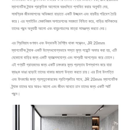
ম্যাগনেটিক ট্র্যাক প্রাকৃতিক আলোকে ঘরগুলিতে প্লাবিত করার অনুমতি দেয়,
সামগ্রিক জীবনযাপনের অভিজ্ঞতা বাড়াতে একটি উজ্জ্বল এবং বায়বীয় পরিবেশ তৈরি
করে। এর স্লাইডিং মেকানিজম অপারেশনের সহজতা নিশ্চিত করে, বাড়ির মালিকদের
তাদের পছন্দ অনুযায়ী আলো এবং বায়ুচলাচলের মাত্রা সামঞ্জস্য করতে দেয়।
এর প্রিমিয়াম গুণমান এবং উদ্ভাবনী বৈশিষ্ট্য থাকা সত্ত্বেও, JR 20mm
ম্যাগনেটিক ট্র্যাক একটি উল্লেখযোগ্যভাবে সস্তা মূল্য পয়েন্টে অফার করা হয়, এটি
যেকোনো বাড়ির জন্য একটি অ্যাক্সেসযোগ্য এবং সাশ্রয়ী আপগ্রেড করে তোলে।
এই পণ্যটি গ্রাহকদের জন্য একটি চমৎকার মূল্য প্রস্তাব উপস্থাপন করে যারা
ব্যাঙ্ক ভাঙা ছাড়াই তাদের থাকার জায়গা উন্নত করতে চায়। এর চীনা উৎপত্তি
এবং উৎকর্ষের জন্য প্রস্তুতকারকের প্রতিশ্রুতির সাথে, JR 20mm ম্যাগনেটিক
ট্র্যাক তাদের ঘরে আরও আলো এবং জীবন আনতে চান তাদের জন্য একটি স্মার্ট
পছন্দ।